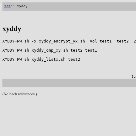
YaK
:: xyddy
xyddy
XYDDY=PW sh -x xyddy_encrypt_yx.sh  Vol test1  test2  2
XYDDY=PW sh xyddy_cmp_xy.sh test2 test1

XYDDY=PW sh xyddy_listx.sh test2

(u
(No back references.)