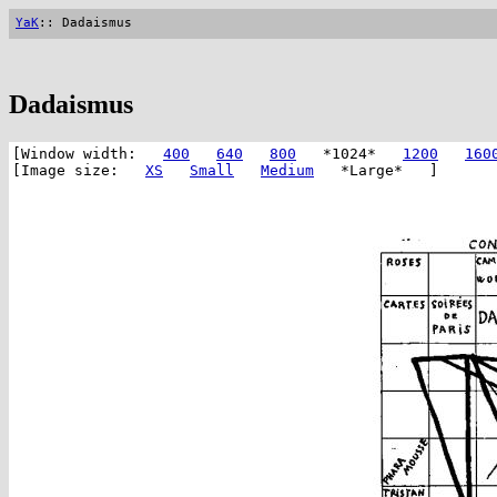
YaK
:: Dadaismus
Dadaismus
[Window width:
400
640
800
*1024*
1200
160
[Image size:
XS
Small
Medium
*Large* ]