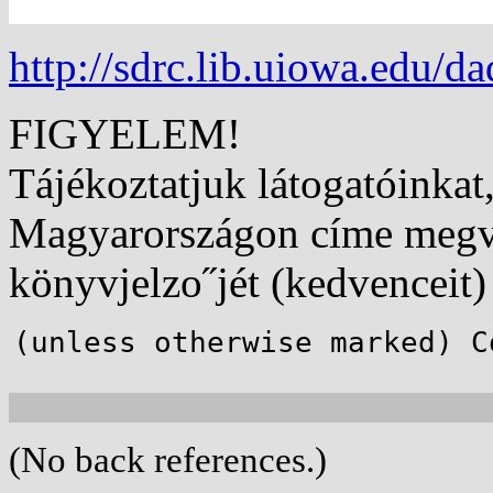
http://sdrc.lib.uiowa.edu/da
FIGYELEM!
Tájékoztatjuk látogatóinka
Magyarországon címe megvál
könyvjelzo˝jét (kedvenceit) 
(unless otherwise marked) C
(No back references.)